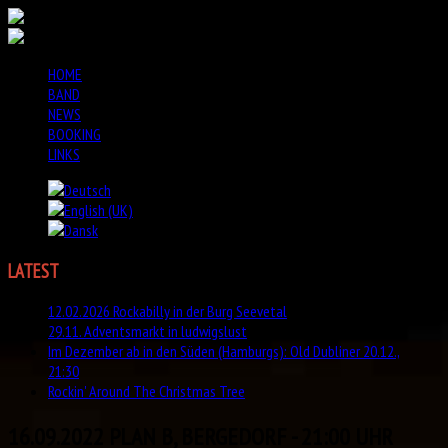
HOME
BAND
NEWS
BOOKING
LINKS
LATEST
NEWS
12.02.2026 Rockabilly in der Burg Seevetal
29.11. Adventsmarkt in ludwigslust
Im Dezember ab in den Süden (Hamburgs): Old Dubliner 20.12.,
21:30
Rockin' Around The Christmas Tree
16.09.2022 PLAN B, BERGEDORF - 21:00 UHR