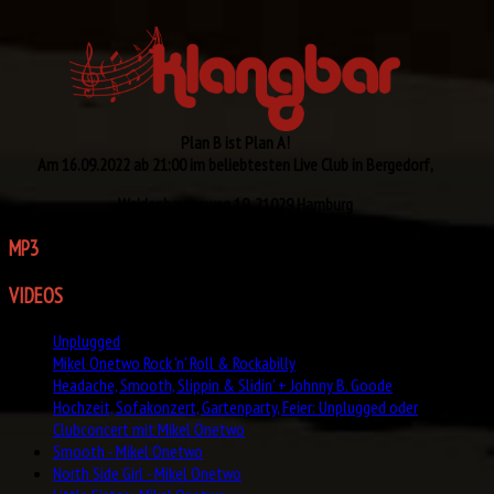
Plan B ist Plan A!
Am 16.09.2022 ab 21:00 im beliebtesten Live Club in Bergedorf,
Weidenbaumsweg 19, 21029 Hamburg
MP3
GALLERY
VIDEOS
Unplugged
Mikel Onetwo Rock 'n' Roll & Rockabilly
Headache, Smooth, Slippin & Slidin' + Johnny B. Goode
Hochzeit, Sofakonzert, Gartenparty, Feier: Unplugged oder
Clubconcert mit Mikel Onetwo
Smooth - Mikel Onetwo
North Side Girl - Mikel Onetwo