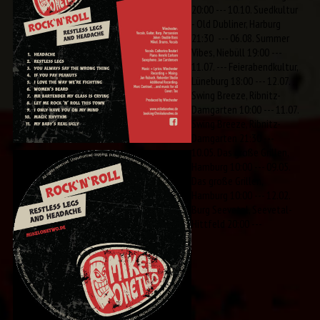
20:00 --- 10.10. Suedkultur
- Old Dubliner, Harburg
21:30 --- 06.08. Summer
Vibes, Niebüll 19:00 ---
11.07. --- Feierabendkultur,
Lüneburg 18:00 --- 12.07.
Swing Breeze, Ribnitz-
Damgarten 10:00 --- 11.07.
Swing Breeze, Ribnitz-
Damgarten 21:30 ---
10.05. Das große Grillen,
Hamburg 10:00 --- 09.05.
Das große Grillen,
Hamburg 10:00 --- 12.02.
Burg Seevetal, Seevetal-
Hittfeld 20:00 ---