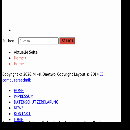
Suchen ...
SEARCH
Aktuelle Seite:
Home
/
Home
Copyright © 2026. Mikel Onetwo. Copyright Layout © 2014
CS
computertechnik
HOME
IMPRESSUM
DATENSCHUTZERKLÄRUNG
NEWS
KONTAKT
LOGIN
Wir verwenden auf dieser Webseite Cookies und weitere Tracking
Technologien, um Ihnen das bestmögliche Surferlebnis zu bieten. Mit dem