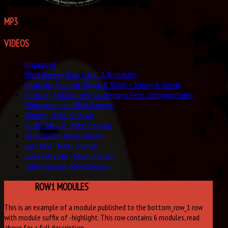
MP3
GALLERY
VIDEOS
Unplugged
Mikel Onetwo Rock 'n' Roll & Rockabilly
Headache, Smooth, Slippin & Slidin' + Johnny B. Goode
Hochzeit, Sofakonzert, Gartenparty, Feier: Unplugged oder
Clubconcert mit Mikel Onetwo
Smooth - Mikel Onetwo
North Side Girl - Mikel Onetwo
Little Sister - Mikel Onetwo
Last time - Mikel Onetwo
Gene and Eddie - Mikel Onetwo
California Sun - Mikel Onetwo
BOTTOM
ROW1 MODULES
This is an example of a module published to the bottom_row_1 row
with module suffix of -highlight. This row contains 6 modules, read
above for a full description.