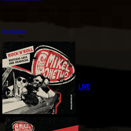
Mikel Onetwo CD "Rock'n'Roll, Restless Legs And Headache"
10 € + Versand
Hier bestellen:
LIVE
2026
18.12. Vakuum, Bad
Bevensen --- 16.12.
Weihnachtsmarkt,
Perleberg --- 30.10. The
Beards Pub, Ahrensburg