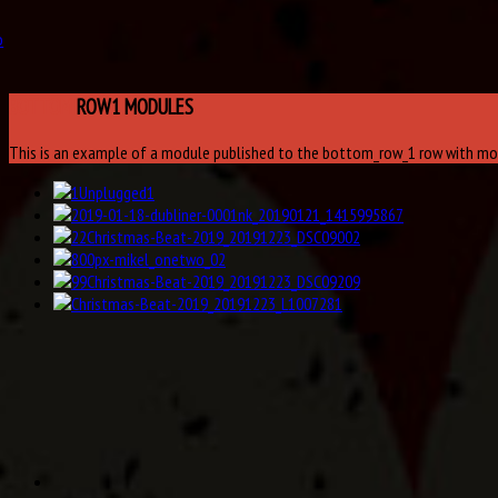
o
BOTTOM
ROW1 MODULES
This is an example of a module published to the bottom_row_1 row with modul