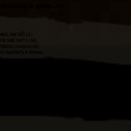
ranstaltung im großen Zelt
MIKEL ONETWO ( D )
THE SURE SHOTS ( GB)
FURIOUS ( Liverpool, GB)
DJ's Hank McFly & Wieland
Verlosung einer neuen Vespa N50 2T Primavera!
Tanzeinlagen,
Nostalgie - Shop
Frau Tolle's Friseurstand, Bone Crusher Pomade
und viele Überraschungen!
Frisches Paulaner vom Fass, Sierra Tequila, Helbing
- und zu essen gibts auch.
Unglaublich: Für nur VVK 9 €, Tageskasse 11 €
inklusive Freigetränk
Tel.: 040/3094-596