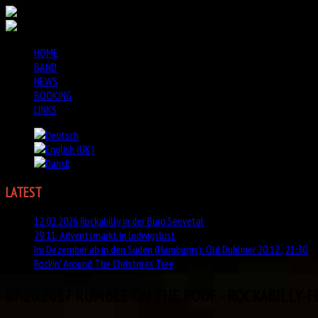
HOME
BAND
NEWS
BOOKING
LINKS
LATEST
NEWS
12.02.2026 Rockabilly in der Burg Seevetal
29.11. Adventsmarkt in ludwigslust
Im Dezember ab in den Süden (Hamburgs): Old Dubliner 20.12., 21:30
Rockin' Around The Christmas Tree
07.10.2017 RUMBLE ON THE ROOF - ROCKABILLY-